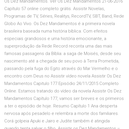
Os Dez Mandamentos. Ver Os Dez Mandamentos 21-06-2016
Capítulo 57 online completo grátis. Assistir Novelas,
Programas de TV, Séries, Realitys, RecordTV, SBT, Band, Rede
Globo Ao Vivo. Os Dez Mandamentos é a primeira novela
brasileira baseada numa história bíblica. Com efeitos
especiais grandiosos e uma história emocionante, a
superprodução da Rede Record reconta uma das mais
famosas passagens da Bíblia: a saga de Moisés, desde seu
nascimento até a chegada de seu povo à Terra Prometida,
passando pela fuga do Egito através do Mar Vermelho e o
encontro com Deus no Assistir vídeo novela Assistir Os Dez
Mandamentos Capitulo 177 Episódio 24/11/2015 Completo
Online. Estamos tratando do vídeo da novela Assistir Os Dez
Mandamentos Capítulo 177, vamos ser breves e os primeiros
a ter o episódio de hoje. Resumo Capítulo 1 Ana desperta
nervosa após pesadelo e relembra a morte dos familiares.
Corá golpeia Apuki e Jairo e Judite também é atingida
quando tenta salvar o filho. Assistir os Dez Mandamentos –